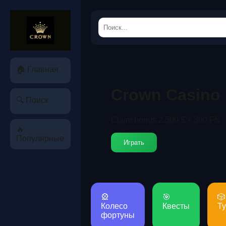
🏠 Главная
Crown Casino
🔍 Поиск
Claim bonus 2.500 $ + 300 FS
🔥
Популярные
Играть
🎡
🎯
🎲
Колесо
Квесты
Т
фортуны