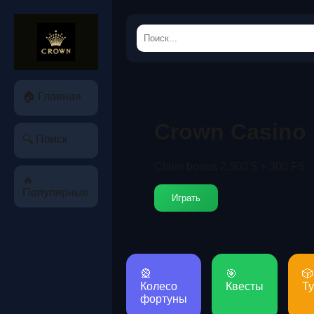
🏠 Главная
Crown Casino
🔍 Поиск
Claim bonus 2.500 $ + 300 FS
🔥
Популярные
Играть
🎡
🎯
🎲
Колесо
Квесты
Т
фортуны