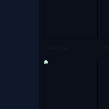
Book Of Dead
Wol