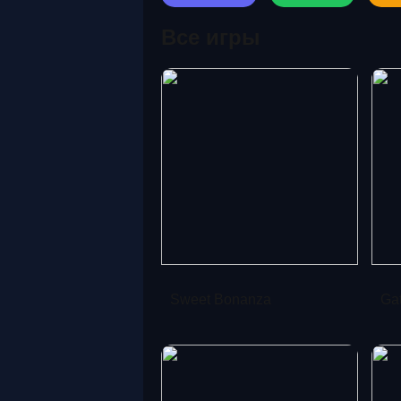
Все игры
Sweet Bonanza
Ga