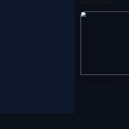
Все игры
Sweet Bonanza