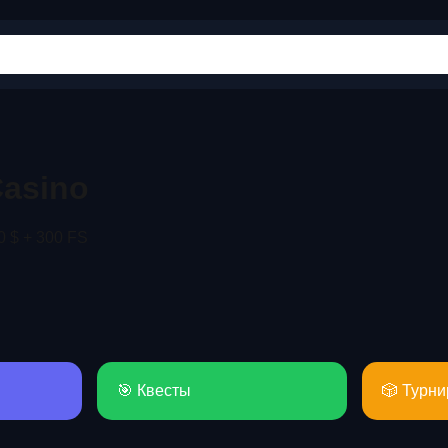
asino
0 $ + 300 FS
🎯 Квесты
🎲 Турн