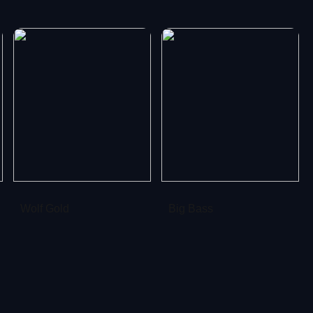
Wolf Gold
Big Bass